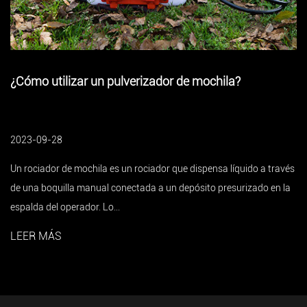
zador de mochila?
Pulverizador de mochila pa
un buen ayudante indispe
2023-09-28
iador que dispensa líquido a través
Un pulverizador de mochila eléctr
a a un depósito presurizado en la
fitosanitaria que se utiliza ampli
agrícolas. En la décad...
LEER MÁS