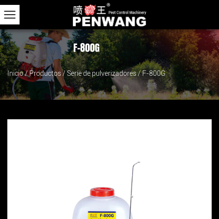
F-800G
Inicio
/
Productos
/
Serie de pulverizadores
/
F-800G