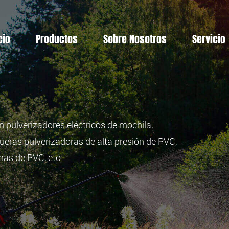
cio
Productos
Sobre Nosotros
Servicio
 pulverizadores eléctricos de mochila,
eras pulverizadoras de alta presión de PVC,
as de PVC, etc.