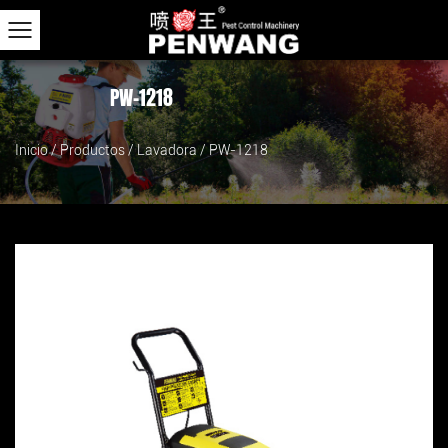
PW-1218
Inicio
/
Productos
/
Lavadora
/
PW-1218