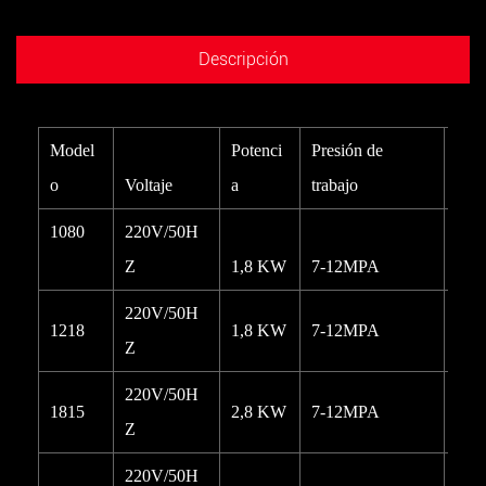
Descripción
Model
Potenci
Presión de
Pro
o
Voltaje
a
trabajo
n
1080
220V/50H
Z
1,8 KW
7-12MPA
13L
220V/50H
1218
1,8 KW
7-12MPA
13L
Z
220V/50H
1815
2,8 KW
7-12MPA
15L
Z
220V/50H