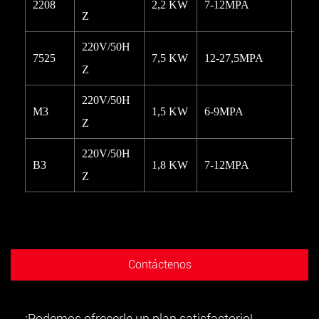
2208
2,2 KW
7-12MPA
18L
Z
220V/50H
7525
7,5 KW
12-27,5MPA
15L
Z
220V/50H
M3
1,5 KW
6-9MPA
8L/
Z
220V/50H
B3
1,8 KW
7-12MPA
13L
Z
Contáctenos
¡Podemos ofrecerle un plan satisfactorio!